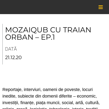
Skip
to
content
MOZAIQUB CU TRAIAN
ORBAN – EP.1
DATĂ
21.12.20
Reportaje, interviuri, oameni de poveste, locuri
inedite, subiecte din domenii diferite – economic,
investiții, finanțe, piața muncii, social, artă, cultură,