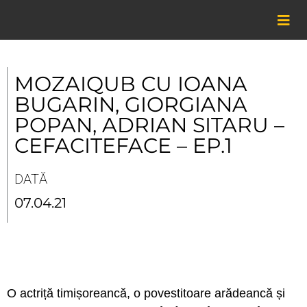
Skip
to
content
MOZAIQUB CU IOANA
BUGARIN, GIORGIANA
POPAN, ADRIAN SITARU –
CEFACITEFACE – EP.1
DATĂ
07.04.21
O actriță timișoreancă, o povestitoare arădeancă și