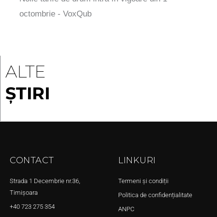
octombrie - VoxQub
ALTE
ȘTIRI
CONTACT
LINKURI
Strada 1 Decembrie nr.36,
Termeni și condiții
Timișoara
Politica de confidențialitate
+40 723 275 354
ANPC