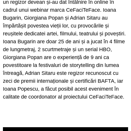
un regizor devean și-au dat întâlnire în online în
cadrul unui webinar marca CeFaciTeFace. Ioana
Bugarin, Giorgiana Popan și Adrian Sitaru au
împărtășit povestea vieții lor, cu provocările și
reușitele dedicatei artei, filmului, teatrului și poveștiri.
Ioana Bugarin are doar 25 de ani și a jucat în 4 filme
de lungmetraj, 2 scurtmetraje și un serial HBO,
Giorgiana Popan are o experiență de 9 ani ca
povestitoare la festivaluri de storytelling din lumea
întreagă, Adrian Sitaru este regizor recunoscut cu
zeci de premii internaționale și certificări BAFTA, iar
Ioana Popescu, a făcut posibil acest eveniment în
calitate de coordonator al proiectului CeFaciTeFace.