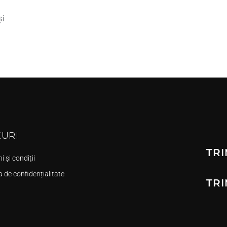
și
KURI
TRI
 și condiții
a de confidențialitate
TRI