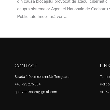
din cauza blocajului provocat de atacul cibernetic
asupra sistemelor Agenției Naționale de Cadastru 
Publicitate Imobiliară vor ...
CONTACT
LIN
Strada 1 Decembrie nr.36, Timișoara
Termeni
+40 723 275 354
Politic
qubtvtimisoara@gmail.com
ANPC