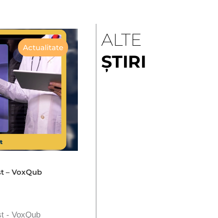
ALTE
Actualitate
ȘTIRI
st – VoxQub
st - VoxQub