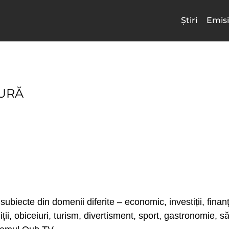
Știri
Emisi
GURĂ
subiecte din domenii diferite – economic, investiții, finanț
adiții, obiceiuri, turism, divertisment, sport, gastronomie, 