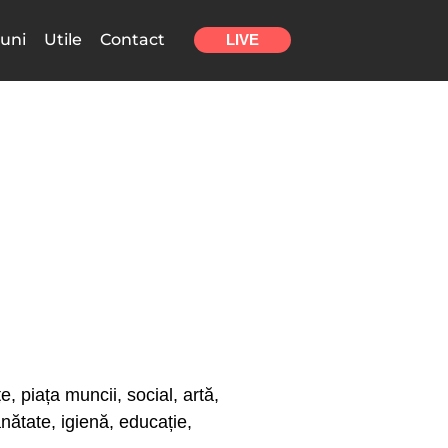
uni
Utile
Contact
LIVE
e, piața muncii, social, artă,
sănătate, igienă, educație,