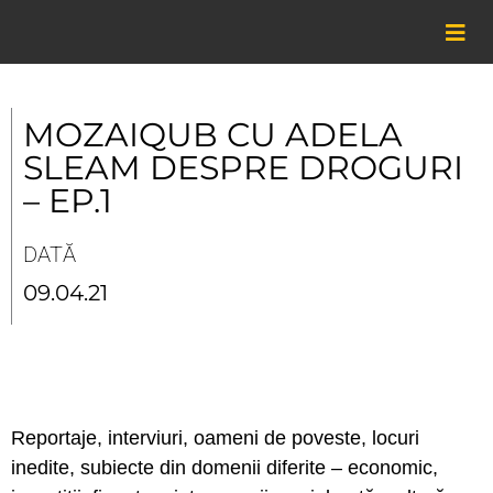
Skip
to
content
MOZAIQUB CU ADELA
SLEAM DESPRE DROGURI
– EP.1
DATĂ
09.04.21
Reportaje, interviuri, oameni de poveste, locuri
inedite, subiecte din domenii diferite – economic,