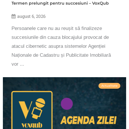
Termen prelungit pentru succesiuni – VoxQub
august 6, 2026
Persoanele care nu au reușit să finalizeze
succesiunile din cauza blocajului provocat de
atacul cibernetic asupra sistemelor Agenției
Naționale de Cadastru și Publicitate Imobiliară
vor ...
Actualitate