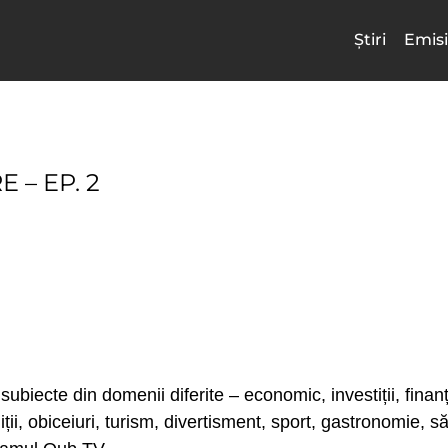
Știri
Emisi
 – EP. 2
subiecte din domenii diferite – economic, investiții, finanț
adiții, obiceiuri, turism, divertisment, sport, gastronomie, 