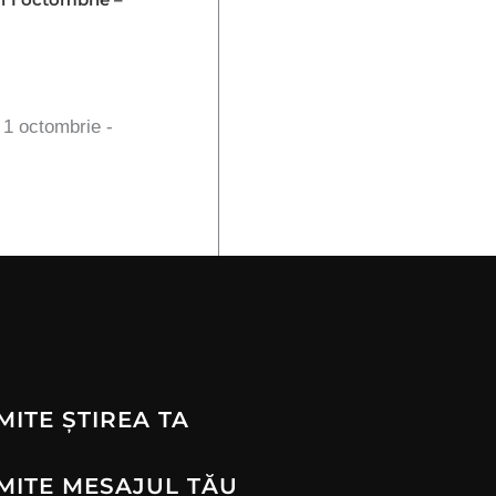
n 1 octombrie -
MITE ȘTIREA TA
MITE MESAJUL TĂU