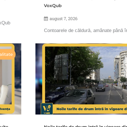
VoxQub
august 7, 2026
oxQub
Contoarele de căldură, amânate până 
litate
vite
Noile tarife de drum intră în vigoare d