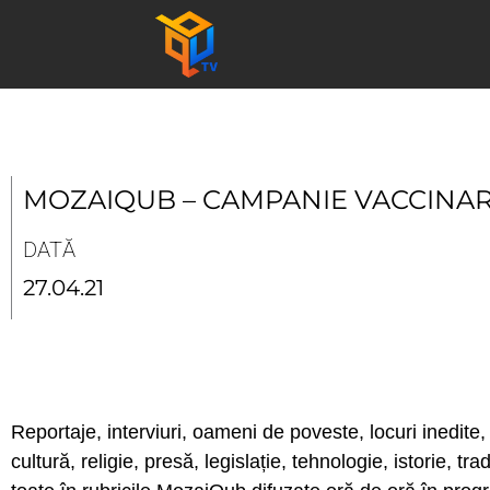
Skip
to
content
MOZAIQUB – CAMPANIE VACCINARE
DATĂ
27.04.21
Reportaje, interviuri, oameni de poveste, locuri inedite, 
cultură, religie, presă, legislație, tehnologie, istorie, tr