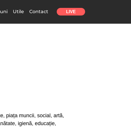
uni
Utile
Contact
LIVE
e, piața muncii, social, artă,
sănătate, igienă, educație,