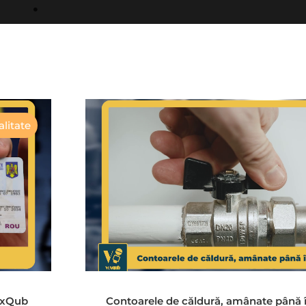
litate
VoxQub
Contoarele de căldură, amânate până 