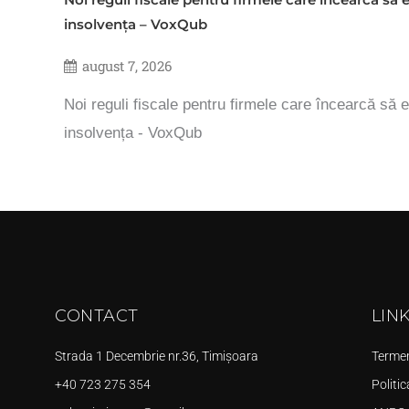
insolvența – VoxQub
august 7, 2026
Noi reguli fiscale pentru firmele care încearcă să e
insolvența - VoxQub
CONTACT
LIN
Strada 1 Decembrie nr.36, Timișoara
Termeni
+40 723 275 354
Politic