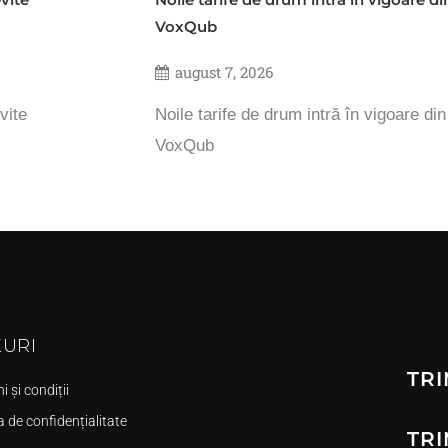
VoxQub
august 7, 2026
vite
Noile tarife de drum intră în vigoare di
VoxQub
KURI
TRI
 și condiții
a de confidențialitate
TRI