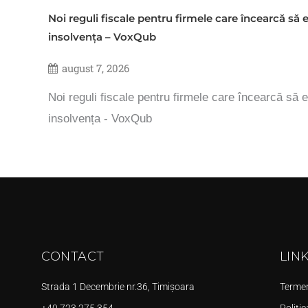
Noi reguli fiscale pentru firmele care încearcă să e
insolvența – VoxQub
august 7, 2026
Noi reguli fiscale pentru firmele care încearcă să e
insolvența - VoxQub
CONTACT
LIN
Strada 1 Decembrie nr.36, Timișoara
Termeni
+40 723 275 354
Politic