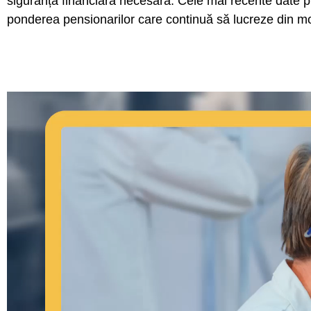
siguranța financiară necesară. Cele mai recente date 
ponderea pensionarilor care continuă să lucreze din mo