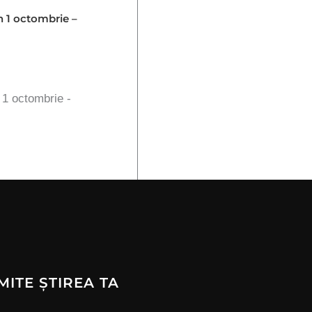
in 1 octombrie –
n 1 octombrie -
MITE ȘTIREA TA