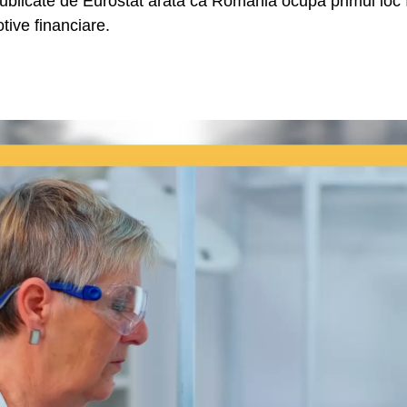
publicate de Eurostat arată că România ocupă primul lo
tive financiare.