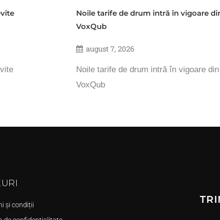
vite
Noile tarife de drum intră în vigoare d
VoxQub
august 7, 2026
vite
Noile tarife de drum intră în vigoare di
VoxQub
KURI
TRI
 și condiții
a de confidențialitate