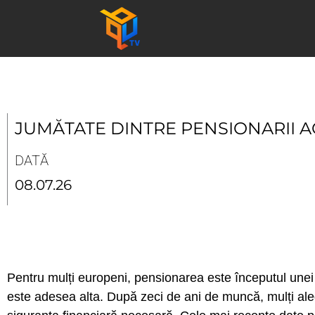
Skip
to
content
JUMĂTATE DINTRE PENSIONARII A
DATĂ
08.07.26
Pentru mulți europeni, pensionarea este începutul unei p
este adesea alta. După zeci de ani de muncă, mulți aleg