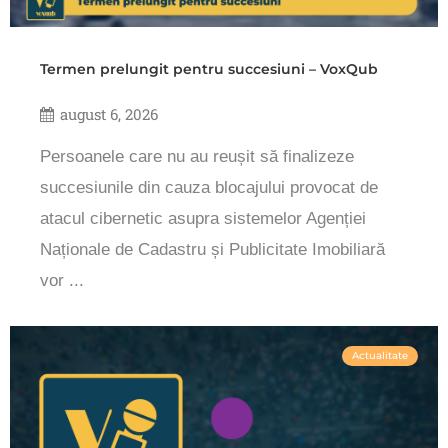
Termen prelungit pentru succesiuni – VoxQub
august 6, 2026
Persoanele care nu au reușit să finalizeze
succesiunile din cauza blocajului provocat de
atacul cibernetic asupra sistemelor Agenției
Naționale de Cadastru și Publicitate Imobiliară
vor ...
Actualitate