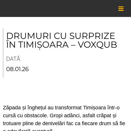
Skip
to
content
DRUMURI CU SURPRIZE
ÎN TIMIȘOARA – VOXQUB
DATĂ
08.01.26
Zăpada și înghețul au transformat Timișoara într-o
cursă cu obstacole. Gropi adânci, asfalt crăpat și
trotuare pline de denivelări fac ca fiecare drum să fie