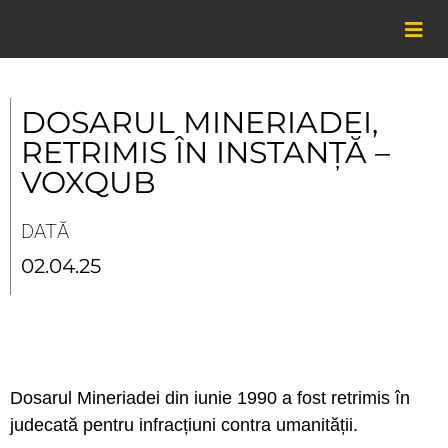
Skip
to
content
DOSARUL MINERIADEI,
RETRIMIS ÎN INSTANȚĂ –
VOXQUB
DATĂ
02.04.25
Dosarul Mineriadei din iunie 1990 a fost retrimis în
judecată pentru infracțiuni contra umanității.