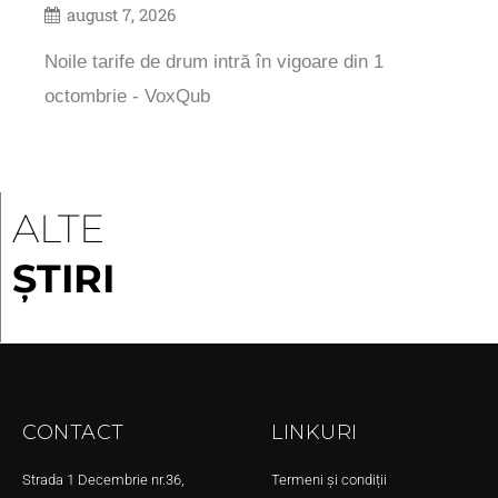
august 7, 2026
Noile tarife de drum intră în vigoare din 1
octombrie - VoxQub
ALTE
ȘTIRI
CONTACT
LINKURI
Strada 1 Decembrie nr.36,
Termeni și condiții