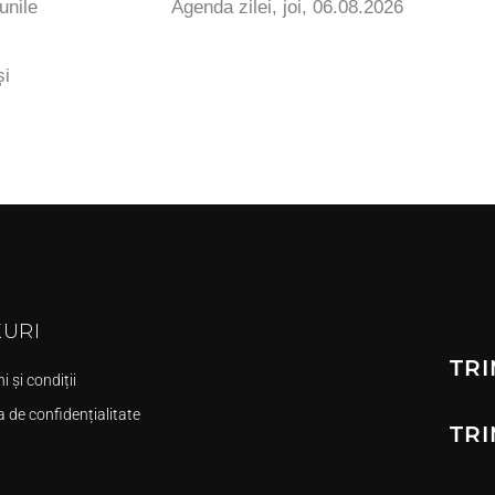
unile
Agenda zilei, joi, 06.08.2026
și
KURI
TRI
 și condiții
a de confidențialitate
TRI