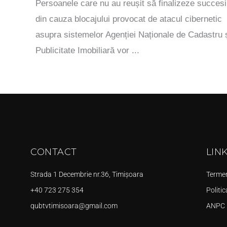
Persoanele care nu au reușit să finalizeze succesi
din cauza blocajului provocat de atacul cibernetic
asupra sistemelor Agenției Naționale de Cadastru 
Publicitate Imobiliară vor ...
CONTACT
LIN
Strada 1 Decembrie nr.36, Timișoara
Termeni
+40 723 275 354
Politic
qubtvtimisoara@gmail.com
ANPC