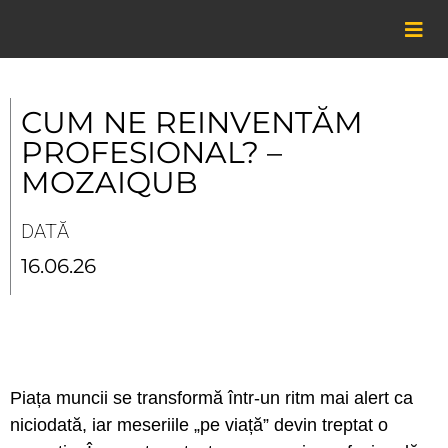
Skip
to
content
CUM NE REINVENTĂM
PROFESIONAL? –
MOZAIQUB
DATĂ
16.06.26
Piața muncii se transformă într-un ritm mai alert ca
niciodată, iar meseriile „pe viață” devin treptat o