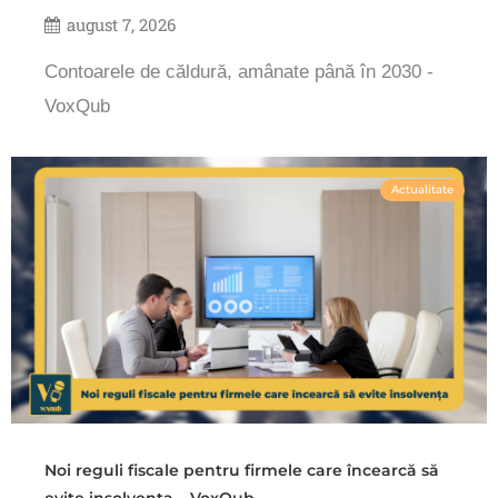
august 7, 2026
Contoarele de căldură, amânate până în 2030 -
VoxQub
Actualitate
Noi reguli fiscale pentru firmele care încearcă să
evite insolvența – VoxQub