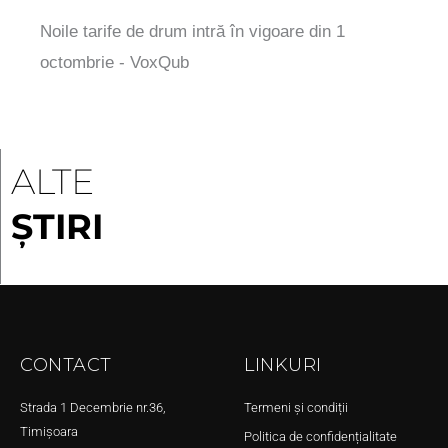
Noile tarife de drum intră în vigoare din 1
octombrie - VoxQub
ALTE
ȘTIRI
CONTACT
LINKURI
Strada 1 Decembrie nr.36,
Termeni și condiții
Timișoara
Politica de confidențialitate