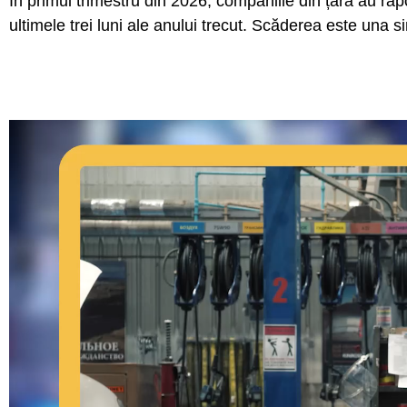
În primul trimestru din 2026, companiile din țară au ra
ultimele trei luni ale anului trecut. Scăderea este una 