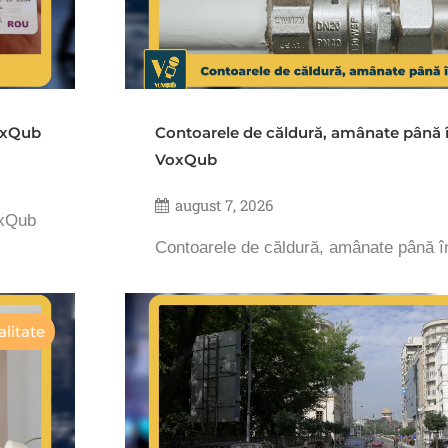
VoxQub
Contoarele de căldură, amânate până 
VoxQub
august 7, 2026
oxQub
Contoarele de căldură, amânate până 
litate