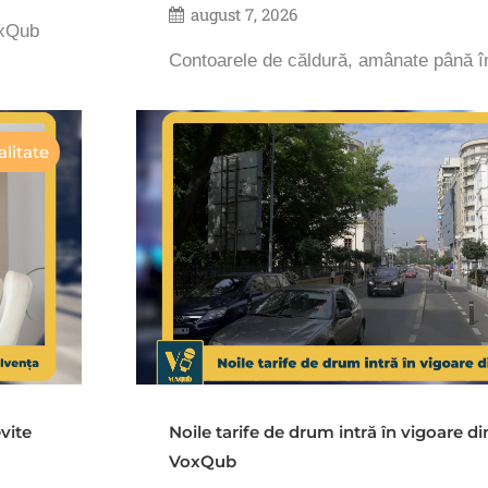
august 7, 2026
oxQub
Contoarele de căldură, amânate până 
litate
vite
Noile tarife de drum intră în vigoare d
VoxQub