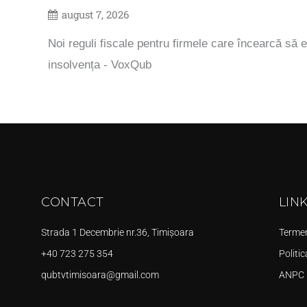
august 7, 2026
Noi reguli fiscale pentru firmele care încearcă să e
insolvența - VoxQub
CONTACT
LIN
Strada 1 Decembrie nr.36, Timișoara
Termeni
+40 723 275 354
Politic
qubtvtimisoara@gmail.com
ANPC