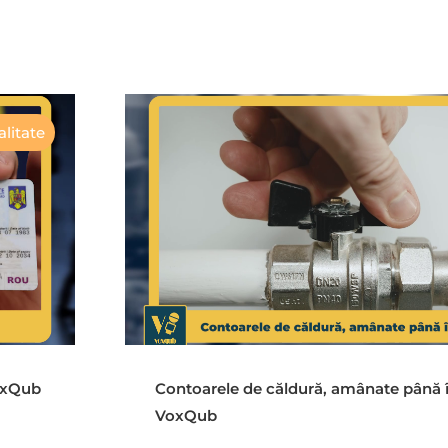
litate
VoxQub
Contoarele de căldură, amânate până 
VoxQub