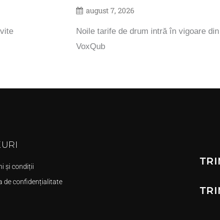
august 7, 2026
vite
Noile tarife de drum intră în vigoare di
VoxQub
KURI
TRI
 și condiții
a de confidențialitate
TRI