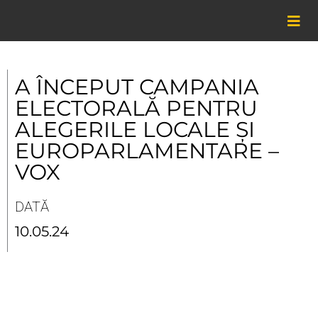
Skip
to
content
A ÎNCEPUT CAMPANIA
ELECTORALĂ PENTRU
ALEGERILE LOCALE ȘI
EUROPARLAMENTARE –
VOX
DATĂ
10.05.24