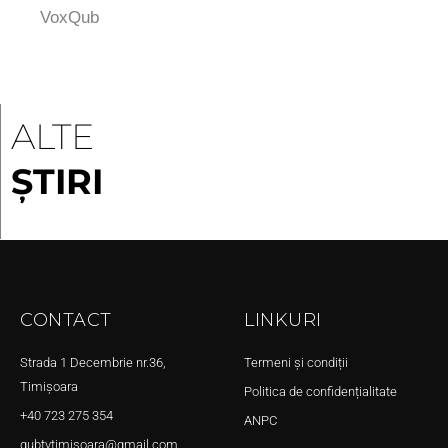
VoxQub
ALTE
ȘTIRI
CONTACT
LINKURI
Strada 1 Decembrie nr.36,
Termeni și condiții
Timișoara
Politica de confidențialitate
+40 723 275 354
ANPC
qubtvtimisoara@gmail.com