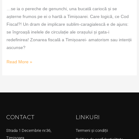
…se ia o pereche de genunchi, una bucată cariocă și se
așterne frumos pe ei o hartă a Timișoarei. Care logică, ce Cod
Fiscal?! Un dram de implicare sublim-caragialescă e de ajuns:
se îngroașă inelele de circulație ale orașului și gata-i
redefinirea! Zonarea fiscală a Timișoarei- amatorism sau intenții
ascunse?
Read More »
CONTACT
LINKURI
Strada 1 Decembrie nr.36,
Termeni și condiții
Timișoara