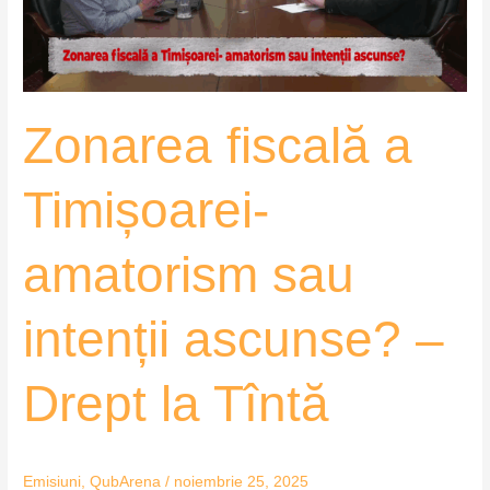
intenții
ascunse?
–
Drept
Zonarea fiscală a
la
Tîntă
Timișoarei-
amatorism sau
intenții ascunse? –
Drept la Tîntă
Emisiuni
,
QubArena
/
noiembrie 25, 2025