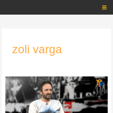
Skip
to
content
zoli varga
Povești
cu
cântec
alături
de
Octavian