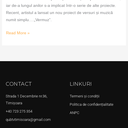
iar de-a lungul anilor s-a implicat într-o serie de alte proiecte.
Recent, artistul a lansat un nou proiect de versuri și muzică
numit simplu….„Vermuz”.
Read More »
CONTACT
LINKURI
Strada 1 Decembrie nr.36,
Termeni și condiții
Timișoara
Politica de confidențialitate
+40 723 275 354
ANPC
qubtvtimisoara@gmail.com