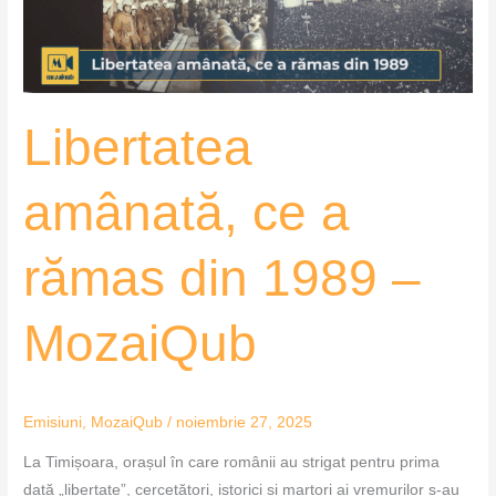
1989
–
MozaiQub
Libertatea
amânată, ce a
rămas din 1989 –
MozaiQub
Emisiuni
,
MozaiQub
/
noiembrie 27, 2025
La Timișoara, orașul în care românii au strigat pentru prima
dată „libertate”, cercetători, istorici și martori ai vremurilor s-au