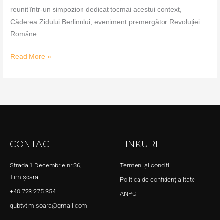
reunit într-un simpozion dedicat tocmai acestui context,
Căderea Zidului Berlinului, eveniment premergător Revoluției
Române.
Read More »
CONTACT
LINKURI
Strada 1 Decembrie nr.36,
Termeni și condiții
Timișoara
Politica de confidențialitate
+40 723 275 354
ANPC
qubtvtimisoara@gmail.com