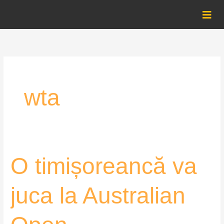
Skip
to
content
wta
O
O timișoreancă va
timișoreancă
va
juca la Australian
juca
la
Australian