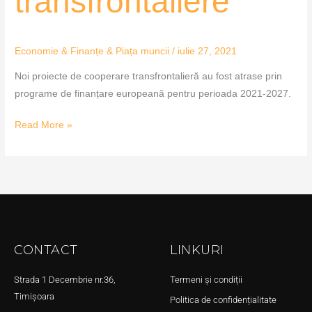
transfrontaliere
Economie & Finanțe & Piața muncii
/
iulie 27, 2021
Noi proiecte de cooperare transfrontalieră au fost atrase prin
programe de finanțare europeană pentru perioada 2021-2027.
Read More »
CONTACT
LINKURI
Strada 1 Decembrie nr.36,
Termeni și condiții
Timișoara
Politica de confidențialitate