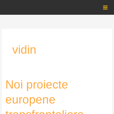
Skip
to
content
vidin
Noi
Noi proiecte
proiecte
europene
europene
transfrontaliere