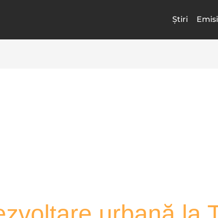
Știri
Emisi
ezvoltare urbană la 