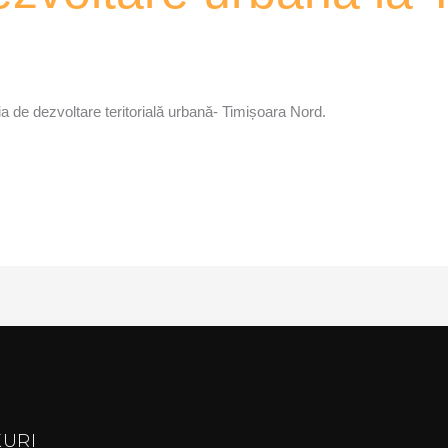
a de dezvoltare teritorială urbană- Timișoara Nord.
KURI