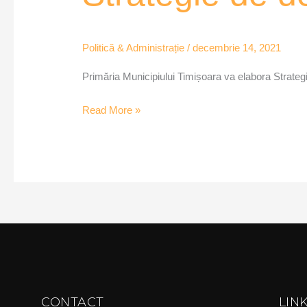
dezvoltare
urbană
Politică & Administrație
/
decembrie 14, 2021
la
Timișoara
Primăria Municipiului Timișoara va elabora Strategi
Read More »
CONTACT
LIN