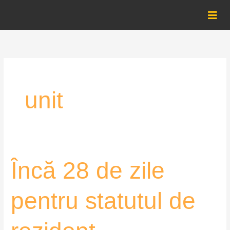
Skip
to
content
unit
Încă
Încă 28 de zile
28
de
pentru statutul de
zile
pentru
statutul