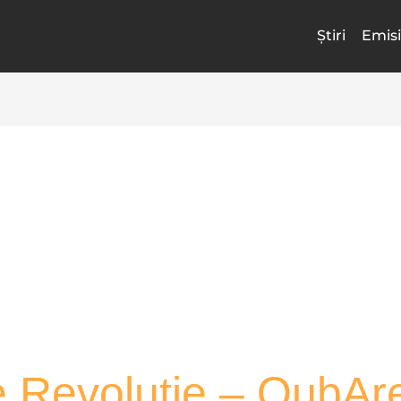
Știri
Emisi
re Revoluție – QubAr