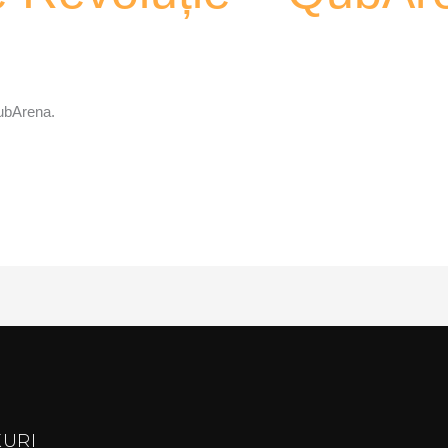
QubArena.
KURI