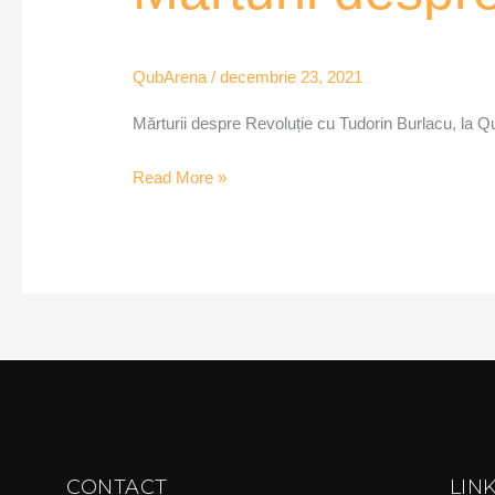
Revoluție
–
QubArena
/
decembrie 23, 2021
QubArena
Mărturii despre Revoluție cu Tudorin Burlacu, la 
Read More »
CONTACT
LIN