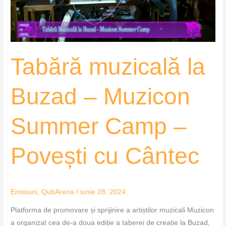
Summer
Camp
–
Povești
Tabără muzicală la
cu
Cântec
Buzad – Muzicon
Summer Camp –
Povești cu Cântec
Emisiuni
,
QubArena
/
iunie 28, 2024
Platforma de promovare și sprijinire a artiștilor muzicali Muzicon
a organizat cea de-a doua ediție a taberei de creație la Buzad,