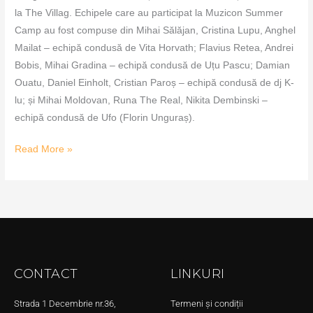
la The Villag. Echipele care au participat la Muzicon Summer
Camp au fost compuse din Mihai Sălăjan, Cristina Lupu, Anghel
Mailat – echipă condusă de Vita Horvath; Flavius Retea, Andrei
Bobis, Mihai Gradina – echipă condusă de Uțu Pascu; Damian
Ouatu, Daniel Einholt, Cristian Paroș – echipă condusă de dj K-
lu; și Mihai Moldovan, Runa The Real, Nikita Dembinski –
echipă condusă de Ufo (Florin Unguraș).
Read More »
CONTACT
LINKURI
Strada 1 Decembrie nr.36,
Termeni și condiții