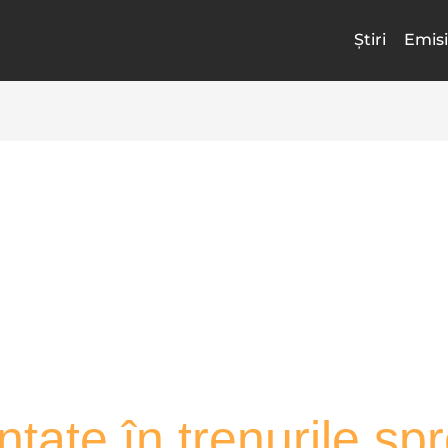
Știri
Emisi
tate în trenurile spre