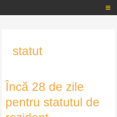
Skip
to
content
statut
Încă
Încă 28 de zile
28
de
pentru statutul de
zile
pentru
statutul