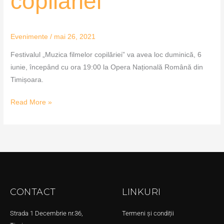
copilăriei”
Evenimente
/
mai 26, 2021
Festivalul „Muzica filmelor copilăriei” va avea loc duminică, 6
iunie, începând cu ora 19:00 la Opera Națională Română din
Timișoara.
Read More »
CONTACT
LINKURI
Strada 1 Decembrie nr.36,
Termeni și condiții