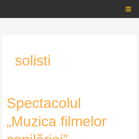
Skip
to
content
solisti
Spectacolul
Spectacolul
„Muzica
filmelor
„Muzica filmelor
copilăriei”