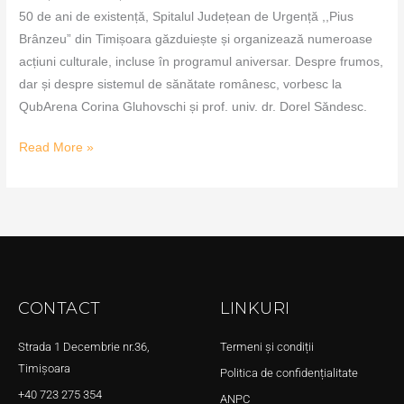
50 de ani de existență, Spitalul Județean de Urgență ,,Pius
Brânzeu” din Timișoara găzduiește și organizează numeroase
acțiuni culturale, incluse în programul aniversar. Despre frumos,
dar și despre sistemul de sănătate românesc, vorbesc la
QubArena Corina Gluhovschi și prof. univ. dr. Dorel Săndesc.
Read More »
CONTACT
LINKURI
Strada 1 Decembrie nr.36,
Termeni și condiții
Timișoara
Politica de confidențialitate
+40 723 275 354
ANPC