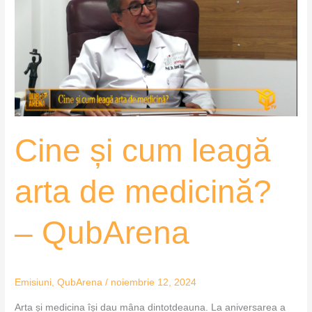
cum
leagă
arta
de
medicină?
–
QubArena
Cine și cum leagă
arta de medicină?
– QubArena
Emisiuni
,
QubArena
/
noiembrie 12, 2024
Arta și medicina își dau mâna dintotdeauna. La aniversarea a