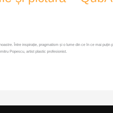
 noastre. Între inspirație, pragmatism și o lume din ce în ce mai puț
tru Popescu, artist plastic profesionist.