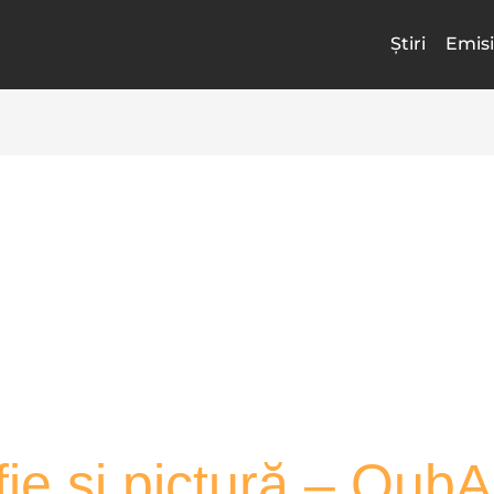
Știri
Emisi
fie și pictură – QubA