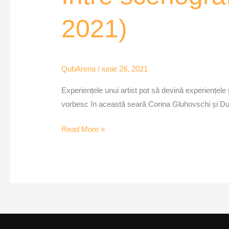
și
2021)
pictură
–
QubArena
(28
QubArena
/
iunie 28, 2021
iunie
Experiențele unui artist pot să devină experiențele
2021)
vorbesc în această seară Corina Gluhovschi și Dumi
Read More »