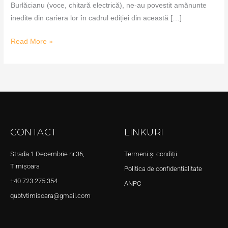
Burlăcianu (voce, chitară electrică), ne-au povestit amănunte
inedite din cariera lor în cadrul ediției din această […]
Read More »
CONTACT
LINKURI
Strada 1 Decembrie nr.36,
Termeni și condiții
Timișoara
Politica de confidențialitate
+40 723 275 354
ANPC
qubtvtimisoara@gmail.com