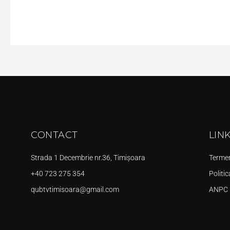
CONTACT
LIN
Strada 1 Decembrie nr.36, Timișoara
Termeni
+40 723 275 354
Politic
qubtvtimisoara@gmail.com
ANPC