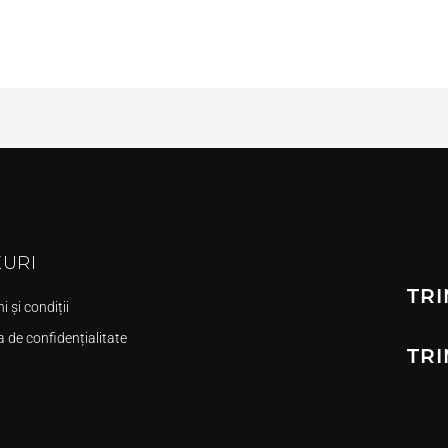
KURI
TRI
 și condiții
a de confidențialitate
TRI