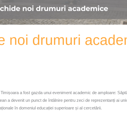
 noi drumuri acade
I” din Timișoara a fost gazda unui eveniment academic de amploare: 
ean a devenit un punct de întâlnire pentru zeci de reprezentanți ai unive
aționale în domeniul educației superioare și al cercetării.