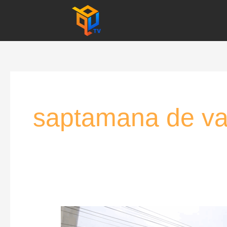
Skip
to
content
saptamana de va
USVT
deschide