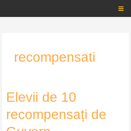
Skip
to
content
recompensati
Elevii
Elevii de 10
de
10
recompensați de
recompensați
de
Guvern