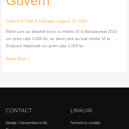
Guvern
Cultură & Culte & Educație
/
august 19, 2021
Elevii care au absolvit liceul cu media 10 la Bacalaureat 2021
vor primi câte 3.000 lei, iar elevii care au luat media 10 la
Evaluare Națională vor primi câte 1.000 lei.
Read More »
CONTACT
LINKURI
Strada 1 Decembrie nr.36,
Termeni și condiții