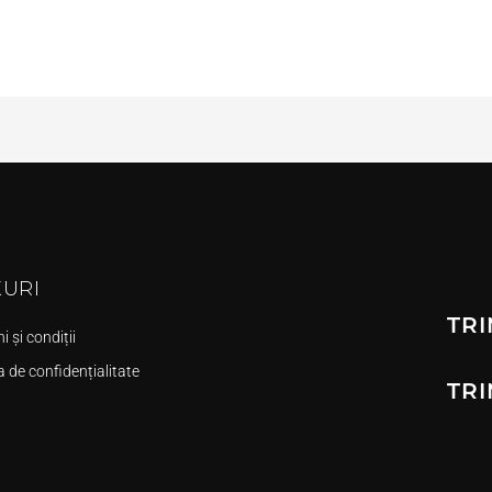
KURI
TRI
 și condiții
a de confidențialitate
TRI