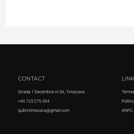
CONTACT
LIN
Strada 1 Decembrie nr.36, Timișoara
Termeni
+40 723 275 354
Politic
qubtvtimisoara@gmail.com
ANPC