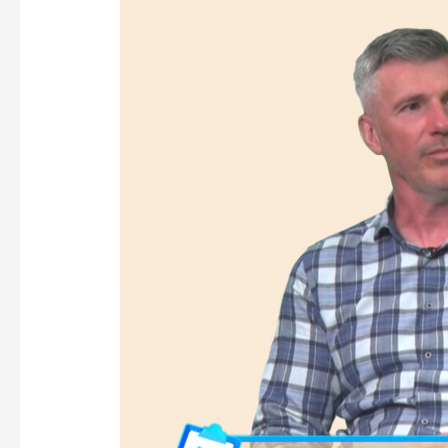
pentru
sănătate
–
Rețeta
Compensată