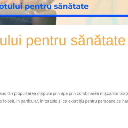
tului pentru sănătat
tând din propulsarea corpului prin apă prin combinarea mișcărilor brațelo
te folosit, în particular, în terapie și ca exercițiu pentru persoane cu h