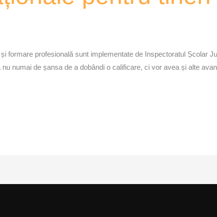
ormare profesională sunt implementate de Inspectoratul Școlar Județean 
a nu numai de șansa de a dobândi o calificare, ci vor avea și alte avan