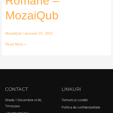
Române –
MozaiQub
MozaiQub
MozaiQub
/
ianuarie 24, 2022
Read More »
CONTACT
LINKURI
Strada 1 Decembrie nr.36,
Termeni și condiții
Timișoara
Politica de confidențialitate