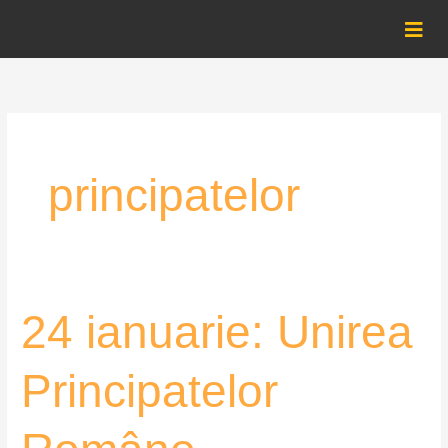
Skip
to
content
principatelor
24
24 ianuarie: Unirea
ianuarie:
Unirea
Principatelor
Principatelor
Române
–