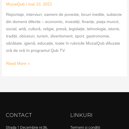
MozaiQub
/
mai 10, 2021
Reportaje, interviuri, oameni de poveste, locuri inedite, subiecte
din domenii diferite – economic, investiții, finanțe, piața muncii,
social, artă, cultură, religie, presă, legislație, tehnologie, istorie,
tradiții, obiceiuri, turism, divertisment, sport, gastronomie,
sănătate, igienă, educație, toate în rubricile MozaiQub difuzate
oră de oră în programul Qub TV.
Read More »
CONTACT
LINKURI
Strada 1 Decembrie nr.36,
Termeni și condiții