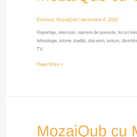
Călin
Timoc
Emisiuni
,
MozaiQub
/
decembrie 8, 2020
Reportaje, interviuri, oameni de poveste, locuri inedit
tehnologie, istorie, tradiții, obiceiuri, turism, div
TV.
Read More »
MozaiQub
MozaiQub cu M
cu