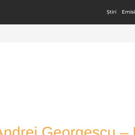
Știri
Emisi
ndrei Georgescu – 