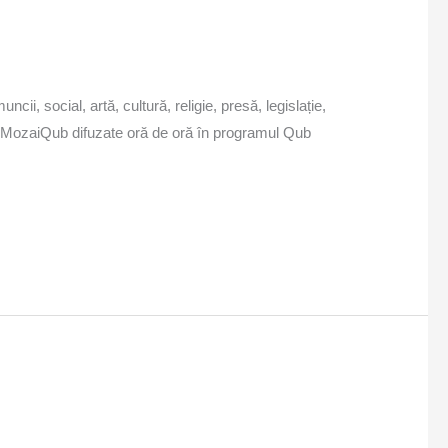
cii, social, artă, cultură, religie, presă, legislație,
icile MozaiQub difuzate oră de oră în programul Qub