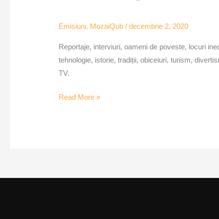
Florin
Drașovean
Emisiuni
,
MozaiQub
/
decembrie 2, 2020
–
ep.1
Reportaje, interviuri, oameni de poveste, locuri inedit
tehnologie, istorie, tradiții, obiceiuri, turism, div
TV.
Read More »