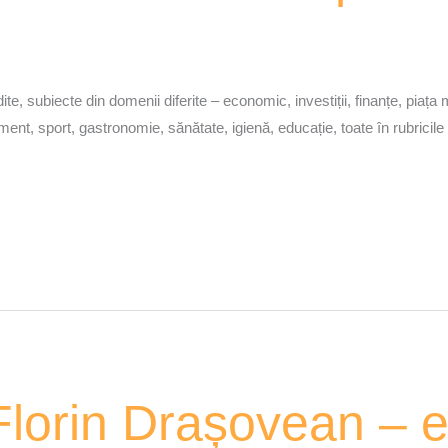
e, subiecte din domenii diferite – economic, investiții, finanțe, piața mun
ertisment, sport, gastronomie, sănătate, igienă, educație, toate în rubr
lorin Drașovean – e