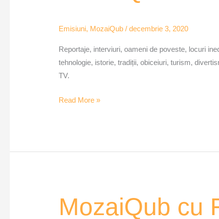
Marc
Frîncu
Emisiuni
,
MozaiQub
/
decembrie 3, 2020
–
ep.
Reportaje, interviuri, oameni de poveste, locuri inedit
1
tehnologie, istorie, tradiții, obiceiuri, turism, div
TV.
Read More »
MozaiQub
MozaiQub cu F
cu