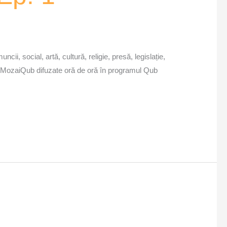
cii, social, artă, cultură, religie, presă, legislație,
icile MozaiQub difuzate oră de oră în programul Qub