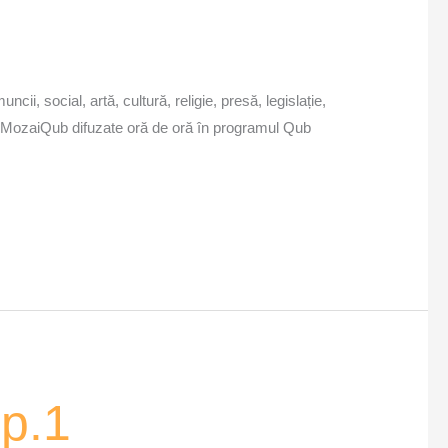
cii, social, artă, cultură, religie, presă, legislație,
icile MozaiQub difuzate oră de oră în programul Qub
p.1