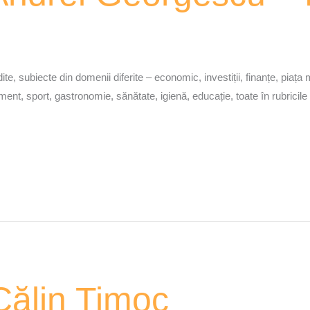
e, subiecte din domenii diferite – economic, investiții, finanțe, piața mun
ertisment, sport, gastronomie, sănătate, igienă, educație, toate în rubr
ălin Timoc