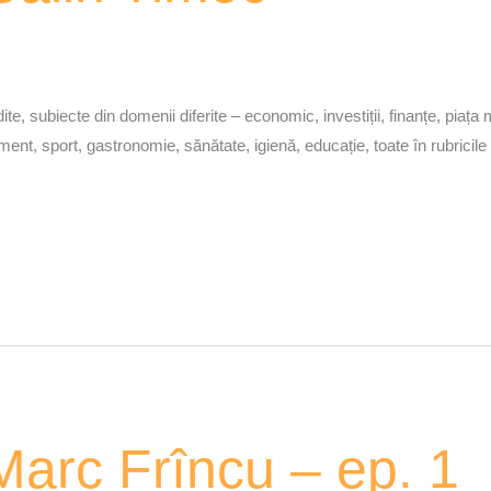
e, subiecte din domenii diferite – economic, investiții, finanțe, piața mun
ertisment, sport, gastronomie, sănătate, igienă, educație, toate în rubr
arc Frîncu – ep. 1