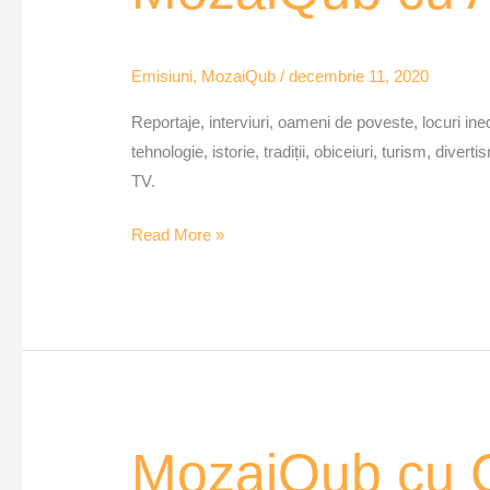
Andrei
Georgescu
Emisiuni
,
MozaiQub
/
decembrie 11, 2020
–
Ep.
Reportaje, interviuri, oameni de poveste, locuri inedit
1
tehnologie, istorie, tradiții, obiceiuri, turism, div
TV.
Read More »
MozaiQub
MozaiQub cu C
cu