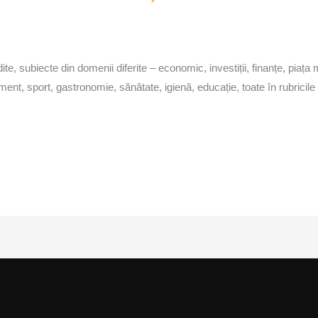
e, subiecte din domenii diferite – economic, investiții, finanțe, piața mun
ertisment, sport, gastronomie, sănătate, igienă, educație, toate în rubr