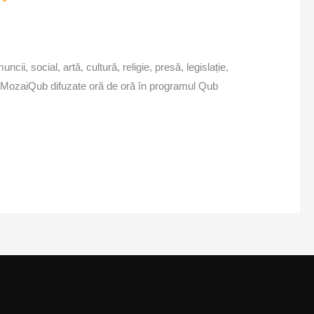
cii, social, artă, cultură, religie, presă, legislație,
icile MozaiQub difuzate oră de oră în programul Qub