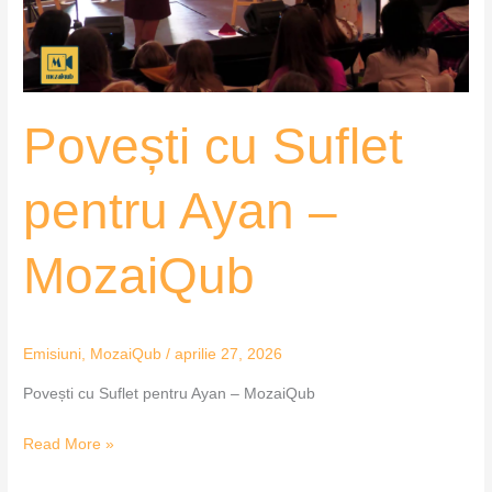
MozaiQub
Povești cu Suflet
pentru Ayan –
MozaiQub
Emisiuni
,
MozaiQub
/
aprilie 27, 2026
Povești cu Suflet pentru Ayan – MozaiQub
Read More »