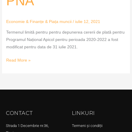
PNA
Economie & Finanțe & Piața muncii
/
iulie 12, 2021
Termenul limită pentru pentru depunerea cererii de plată pentru
Programul Național Apicol pentru perioada 2020-2022 a fost
modificat pentru data de 31 iulie 2021.
Read More »
CONTACT
LINKURI
Strada 1 Decembrie nr.36,
Termeni și condiții