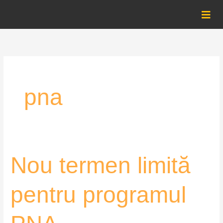
Skip
to
content
pna
Nou
Nou termen limită
termen
limită
pentru programul
pentru
programul
PNA