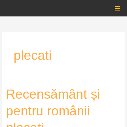
Skip
to
content
plecati
Recensământ
Recensământ și
și
pentru
pentru românii
românii
plecați