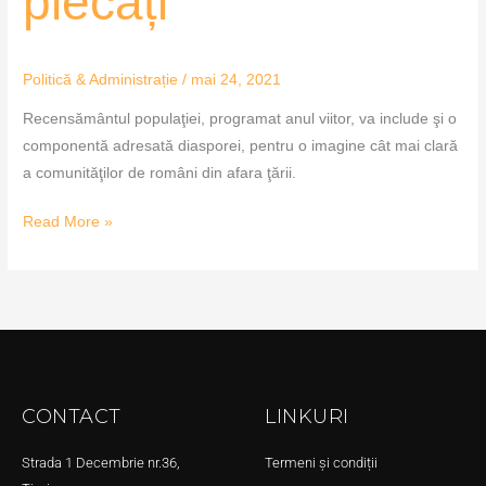
plecați
Politică & Administrație
/
mai 24, 2021
Recensământul populaţiei, programat anul viitor, va include şi o
componentă adresată diasporei, pentru o imagine cât mai clară
a comunităţilor de români din afara ţării.
Read More »
CONTACT
LINKURI
Strada 1 Decembrie nr.36,
Termeni și condiții