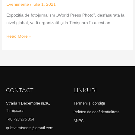
Evenimente
/
iulie 1, 2021
Expoziția de fotojurnalism „World Press Photo”, desfășurată la
nivel global, va fi organizată și la Timișoara în acest an.
Read More »
CONTACT
LINKURI
Strada 1 Decembrie nr.36,
Termeni și condiții
Timișoara
Politica de confidențialitate
+40 723 275 354
ANPC
qubtvtimisoara@gmail.com