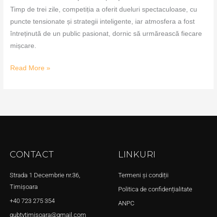
Timp de trei zile, competiția a oferit dueluri spectaculoase, cu
puncte tensionate și strategii inteligente, iar atmosfera a fost
întreținută de un public pasionat, dornic să urmărească fiecare
mișcare.
Read More »
CONTACT
LINKURI
Strada 1 Decembrie nr.36,
Termeni și condiții
Timișoara
Politica de confidențialitate
+40 723 275 354
ANPC
qubtvtimisoara@gmail.com