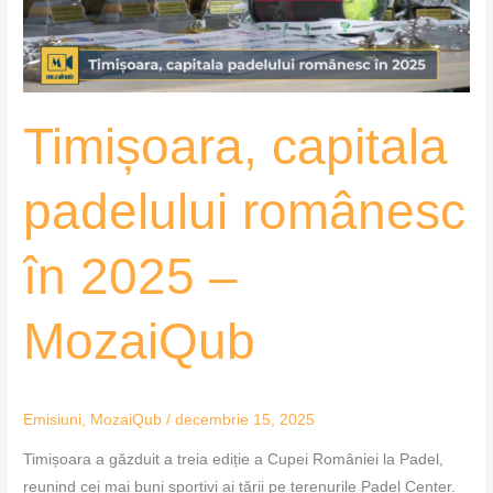
–
MozaiQub
Timișoara, capitala
padelului românesc
în 2025 –
MozaiQub
Emisiuni
,
MozaiQub
/
decembrie 15, 2025
Timișoara a găzduit a treia ediție a Cupei României la Padel,
reunind cei mai buni sportivi ai țării pe terenurile Padel Center.