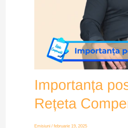
Importanța post
Rețeta Compe
Emisiuni
/
februarie 19, 2025