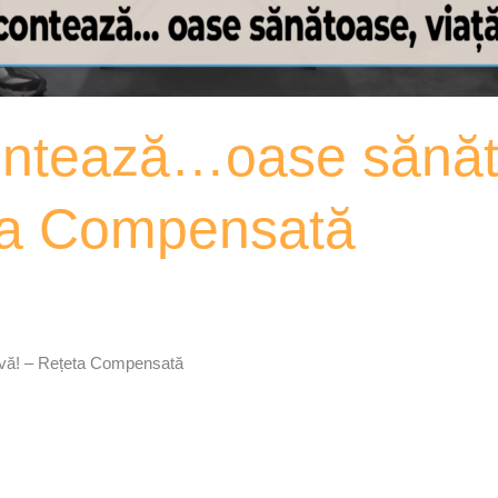
ontează…oase sănăt
eta Compensată
ivă! – Rețeta Compensată