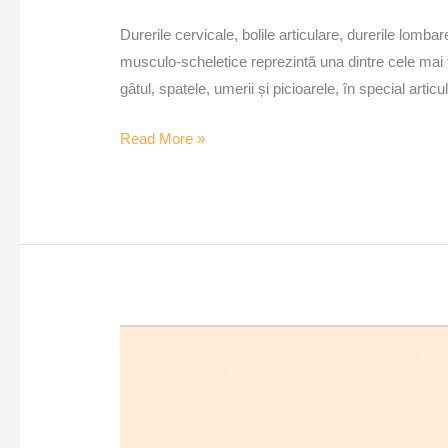
Durerile cervicale, bolile articulare, durerile lomb
musculo-scheletice reprezintă una dintre cele mai fr
gâtul, spatele, umerii și picioarele, în special articu
Read More »
Durerile
articulare,
un
motiv
de