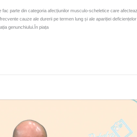
are fac parte din categoria afecțiunilor musculo-scheletice care afecte
ecvente cauze ale durerii pe termen lung și ale apariției deficiențelor
lația genunchiului.În piața