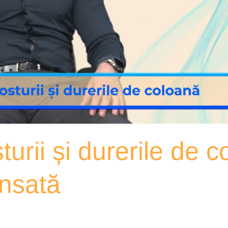
urii și durerile de 
nsată