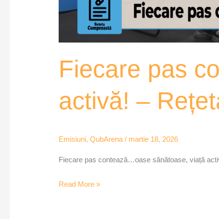
Fiecare pas c
activă! – Reț
Emisiuni
,
QubArena
/
martie 18, 2026
Fiecare pas contează…oase sănătoase, viață act
Read More »