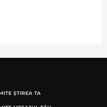
MITE ȘTIREA TA