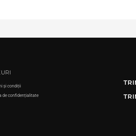
KURI
TRI
 și condiții
a de confidențialitate
TRI