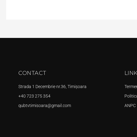
CONTACT
LIN
Strada 1 Decembrie nr.36, Timișoara
Termeni
+40 723 275 354
Politic
qubtvtimisoara@gmail.com
ANPC