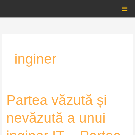
Skip
to
content
inginer
Partea
Partea văzută și
văzută
și
nevăzută a unui
nevăzută
a
unui