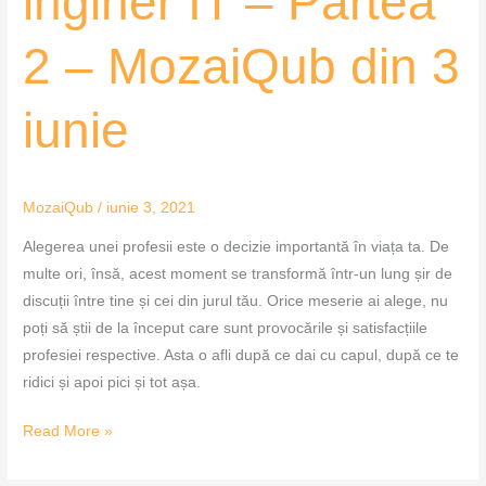
inginer IT – Partea
inginer
IT
2 – MozaiQub din 3
–
Partea
iunie
2
–
MozaiQub
MozaiQub
/
iunie 3, 2021
din
3
Alegerea unei profesii este o decizie importantă în viața ta. De
iunie
multe ori, însă, acest moment se transformă într-un lung șir de
discuții între tine și cei din jurul tău. Orice meserie ai alege, nu
poți să știi de la început care sunt provocările și satisfacțiile
profesiei respective. Asta o afli după ce dai cu capul, după ce te
ridici și apoi pici și tot așa.
Read More »