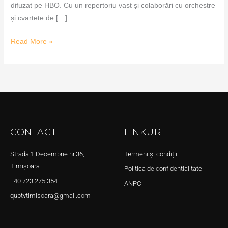
difuzat pe HBO. Cu un repertoriu vast și colaborări cu orchestre
și cvartete de […]
Read More »
CONTACT
LINKURI
Strada 1 Decembrie nr.36,
Termeni și condiții
Timișoara
Politica de confidențialitate
+40 723 275 354
ANPC
qubtvtimisoara@gmail.com