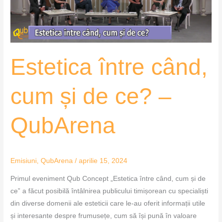
ce?
–
QubArena
Estetica între când,
cum și de ce? –
QubArena
Emisiuni
,
QubArena
/
aprilie 15, 2024
Primul eveniment Qub Concept „Estetica între când, cum și de
ce” a făcut posibilă întâlnirea publicului timișorean cu specialiști
din diverse domenii ale esteticii care le-au oferit informații utile
și interesante despre frumusețe, cum să își pună în valoare