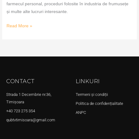
farmecul personal, proceduri folosite în industria de frumusețe
și multe alte lucruri interesante.
Read More »
CONTACT
LINKURI
Strada 1 Decembrie nr.36,
Termeni și condiții
Timișoara
Politica de confidențialitate
+40 723 275 354
ANPC
qubtvtimisoara@gmail.com