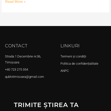
Read More »
CONTACT
LINKURI
Strada 1 Decembrie nr.36,
Termeni și condiții
Timișoara
Politica de confidențialitate
+40 723 275 354
ANPC
qubtvtimisoara@gmail.com
TRIMITE ȘTIREA TA